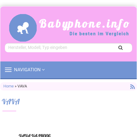
TOGGLE
NAVIGATION
NAVIGATION
Home
» VAVA
VAVA
VAVA VA-IH006